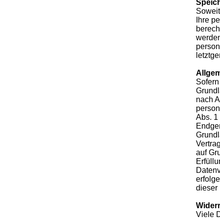
Speic
Soweit
Ihre p
berech
werden
person
letztg
Allgem
Sofern
Grundl
nach A
person
Abs. 1
Endgerä
Grundl
Vertra
auf Gr
Erfüllu
Datenv
erfolg
dieser
Widerr
Viele 