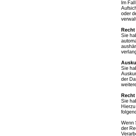
Im Fal
Aufsic
oder d
verwal
Recht 
Sie ha
automa
aushän
verlang
Ausku
Sie ha
Auskun
der Da
weiter
Recht 
Sie ha
Hierzu
folgen
Wenn S
der Re
Verarb