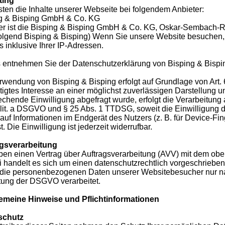
ting
sten die Inhalte unserer Webseite bei folgendem Anbieter:
g & Bisping GmbH & Co. KG
er ist die Bisping & Bisping GmbH & Co. KG, Oskar-Sembach-Ri
olgend Bisping & Bisping) Wenn Sie unsere Website besuchen, 
s inklusive Ihrer IP-Adressen.
s entnehmen Sie der Datenschutzerklärung von Bisping & Bispi
rwendung von Bisping & Bisping erfolgt auf Grundlage von Art. 6
tigtes Interesse an einer möglichst zuverlässigen Darstellung u
echende Einwilligung abgefragt wurde, erfolgt die Verarbeitung 
 lit. a DSGVO und § 25 Abs. 1 TTDSG, soweit die Einwilligung
f auf Informationen im Endgerät des Nutzers (z. B. für Device-F
. Die Einwilligung ist jederzeit widerrufbar.
gsverarbeitung
ben einen Vertrag über Auftragsverarbeitung (AVV) mit dem ob
i handelt es sich um einen datenschutzrechtlich vorgeschrieben
 die personenbezogenen Daten unserer Websitebesucher nur 
tung der DSGVO verarbeitet.
gemeine Hinweise und Pflichtinformationen
schutz