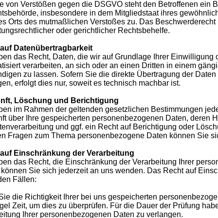
le von Verstößen gegen die DSGVO steht den Betroffenen ein B
htsbehörde, insbesondere in dem Mitgliedstaat ihres gewöhnliche
es Orts des mutmaßlichen Verstoßes zu. Das Beschwerderecht 
tungsrechtlicher oder gerichtlicher Rechtsbehelfe.
auf Datenübertragbarkeit
ben das Recht, Daten, die wir auf Grundlage Ihrer Einwilligung o
tisiert verarbeiten, an sich oder an einen Dritten in einem gä
digen zu lassen. Sofern Sie die direkte Übertragung der Daten
en, erfolgt dies nur, soweit es technisch machbar ist.
nft, Löschung und Berichtigung
ben im Rahmen der geltenden gesetzlichen Bestimmungen jederz
ft über Ihre gespeicherten personenbezogenen Daten, deren 
tenverarbeitung und ggf. ein Recht auf Berichtigung oder Lösc
en Fragen zum Thema personenbezogene Daten können Sie sic
auf Einschränkung der Verarbeitung
ben das Recht, die Einschränkung der Verarbeitung Ihrer per
 können Sie sich jederzeit an uns wenden. Das Recht auf Einsc
den Fällen:
ie die Richtigkeit Ihrer bei uns gespeicherten personenbezogen
gel Zeit, um dies zu überprüfen. Für die Dauer der Prüfung hab
eitung Ihrer personenbezogenen Daten zu verlangen.