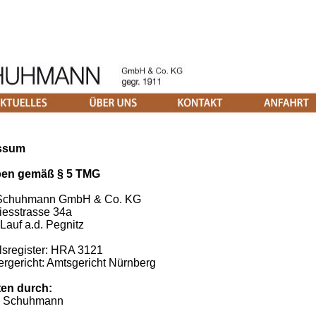
ssum
en gemäß § 5 TMG
Schuhmann GmbH & Co. KG
riesstrasse 34a
Lauf a.d. Pegnitz
sregister: HRA 3121
ergericht: Amtsgericht Nürnberg
ten durch:
n Schuhmann