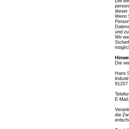
Die Be
person
dieser
Wenn S
Person
Datens
und zu
Wir we
Sicher
möglic
Hinwei
Die ver
Hans 
Indust
91207 
Telefo
E-Mail
Verantw
die Zw
entsch