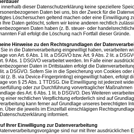
herdauer
 innerhalb dieser Datenschutzerklärung keine speziellere Spei
ersonenbezogenen Daten bei uns, bis der Zweck für die Datenver
tigtes Löschersuchen geltend machen oder eine Einwilligung zu
 Ihre Daten gelöscht, sofern wir keine anderen rechtlich zuläss
enbezogenen Daten haben (z. B. steuer- oder handelsrechtlich
enannten Fall erfolgt die Löschung nach Fortfall dieser Gründe.
eine Hinweise zu den Rechtsgrundlagen der Datenverarbei
 Sie in die Datenverarbeitung eingewilligt haben, verarbeiten 
age von Art. 6 Abs. 1 lit. a DSGVO bzw. Art. 9 Abs. 2 lit. a DS
rt. 9 Abs. 1 DSGVO verarbeitet werden. Im Falle einer ausdrück
enbezogener Daten in Drittstaaten erfolgt die Datenverarbeitu
 lit. a DSGVO. Sofern Sie in die Speicherung von Cookies oder in
t (z. B. via Device-Fingerprinting) eingewilligt haben, erfolgt 
age von § 25 Abs. 1 TTDSG. Die Einwilligung ist jederzeit wider
gserfüllung oder zur Durchführung vorvertraglicher Maßnahmen er
undlage des Art. 6 Abs. 1 lit. b DSGVO. Des Weiteren verarbeiten
ng einer rechtlichen Verpflichtung erforderlich sind auf Grundlag
erarbeitung kann ferner auf Grundlage unseres berechtigten Inte
en. Über die jeweils im Einzelfall einschlägigen Rechtsgrundla
 Datenschutzerklärung informiert.
uf Ihrer Einwilligung zur Datenverarbeitung
Datenverarbeitungsvorgänge sind nur mit Ihrer ausdrücklichen E