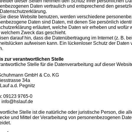
treiber dieser Seiten nehmen den Schutz Ihrer persönlichen Dat
enbezogenen Daten vertraulich und entsprechend den gesetzli
 Datenschutzerklärung.
ie diese Website benutzen, werden verschiedene personenbe
enbezogene Daten sind Daten, mit denen Sie persönlich identif
chutzerklärung erläutert, welche Daten wir erheben und wofür wi
 welchem Zweck das geschieht.
isen darauf hin, dass die Datenübertragung im Internet (z. B. b
heitslücken aufweisen kann. Ein lückenloser Schutz der Daten vor
h.
s zur verantwortlichen Stelle
antwortliche Stelle für die Datenverarbeitung auf dieser Website
Schuhmann GmbH & Co. KG
riesstrasse 34a
Lauf a.d. Pegnitz
n: 09123 9765-0
: info@hslauf.de
ortliche Stelle ist die natürliche oder juristische Person, die 
ecke und Mittel der Verarbeitung von personenbezogenen Daten
eidet.