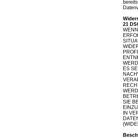
bereits
Datenv
Widers
21 DS
WENN 
ERFOL
SITU
WIDER
PROFI
ENTN
WERD
ES S
NACHW
VERA
RECHT
WERD
BETRE
SIE 
EINZU
IN V
DATE
(WIDE
Besch