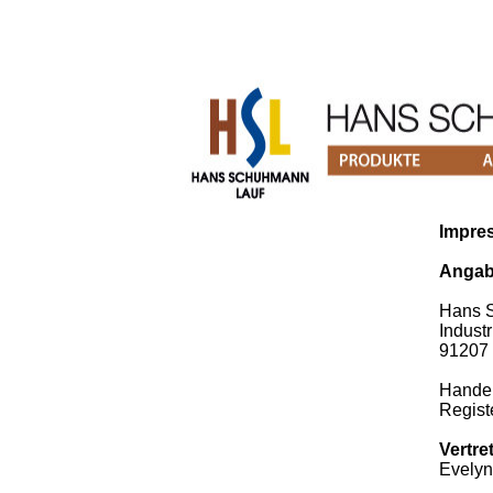
Impre
Angab
Hans 
Indust
91207 
Handel
Regist
Vertre
Evely