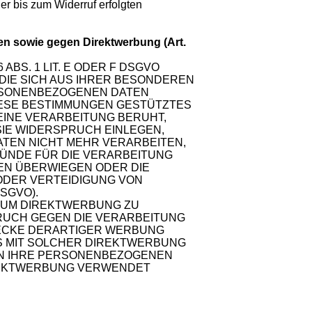
der bis zum Widerruf erfolgten
n sowie gegen Direktwerbung (Art.
BS. 1 LIT. E ODER F DSGVO
 DIE SICH AUS IHRER BESONDEREN
ERSONENBEZOGENEN DATEN
DIESE BESTIMMUNGEN GESTÜTZTES
 EINE VERARBEITUNG BERUHT,
IE WIDERSPRUCH EINLEGEN,
TEN NICHT MEHR VERARBEITEN,
ÜNDE FÜR DIE VERARBEITUNG
TEN ÜBERWIEGEN ODER DIE
ODER VERTEIDIGUNG VON
SGVO).
 UM DIREKTWERBUNG ZU
PRUCH GEGEN DIE VERARBEITUNG
ECKE DERARTIGER WERBUNG
 ES MIT SOLCHER DIREKTWERBUNG
EN IHRE PERSONENBEZOGENEN
REKTWERBUNG VERWENDET