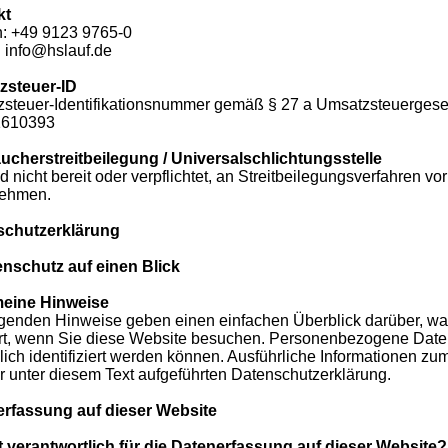
kt
n: +49 9123 9765-0
: info@hslauf.de
zsteuer-ID
steuer-Identifikationsnummer gemäß § 27 a Umsatzsteuergese
610393
ucherstreitbeilegung / Universalschlichtungsstelle
d nicht bereit oder verpflichtet, an Streitbeilegungsverfahren v
nehmen.
schutzerklärung
enschutz auf einen Blick
meine Hinweise
lgenden Hinweise geben einen einfachen Überblick darüber, w
rt, wenn Sie diese Website besuchen. Personenbezogene Daten 
lich identifiziert werden können. Ausführliche Informationen
r unter diesem Text aufgeführten Datenschutzerklärung.
rfassung auf dieser Website
t verantwortlich für die Datenerfassung auf dieser Website?