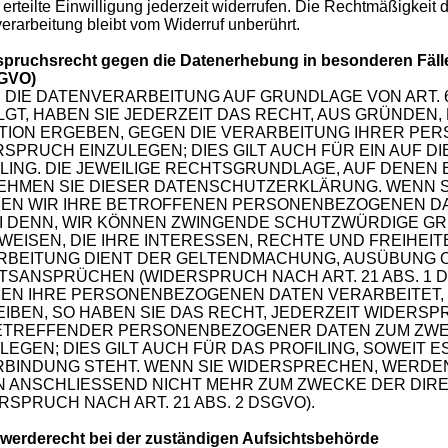
 erteilte Einwilligung jederzeit widerrufen. Die Rechtmäßigkeit 
erarbeitung bleibt vom Widerruf unberührt.
pruchsrecht gegen die Datenerhebung in besonderen Fälle
GVO)
DIE DATENVERARBEITUNG AUF GRUNDLAGE VON ART. 6 A
GT, HABEN SIE JEDERZEIT DAS RECHT, AUS GRÜNDEN,
ATION ERGEBEN, GEGEN DIE VERARBEITUNG IHRER P
SPRUCH EINZULEGEN; DIES GILT AUCH FÜR EIN AUF 
LING. DIE JEWEILIGE RECHTSGRUNDLAGE, AUF DENEN
EHMEN SIE DIESER DATENSCHUTZERKLÄRUNG. WENN S
EN WIR IHRE BETROFFENEN PERSONENBEZOGENEN DA
EI DENN, WIR KÖNNEN ZWINGENDE SCHUTZWÜRDIGE GR
EISEN, DIE IHRE INTERESSEN, RECHTE UND FREIHEI
RBEITUNG DIENT DER GELTENDMACHUNG, AUSÜBUNG 
SANSPRÜCHEN (WIDERSPRUCH NACH ART. 21 ABS. 1 D
EN IHRE PERSONENBEZOGENEN DATEN VERARBEITET,
IBEN, SO HABEN SIE DAS RECHT, JEDERZEIT WIDERS
BETREFFENDER PERSONENBEZOGENER DATEN ZUM ZW
LEGEN; DIES GILT AUCH FÜR DAS PROFILING, SOWEIT
ERBINDUNG STEHT. WENN SIE WIDERSPRECHEN, WERD
N ANSCHLIESSEND NICHT MEHR ZUM ZWECKE DER DI
RSPRUCH NACH ART. 21 ABS. 2 DSGVO).
werderecht bei der zuständigen Aufsichtsbehörde