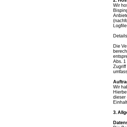
2. Hos
Wir ho
Bispin
Anbiet
(nachf
Logfile
Detail
Die Ve
berech
entspr
Abs. 1
Zugrif
umfasst
Auftra
Wir ha
Hierbe
dieser
Einhal
3. All
Daten