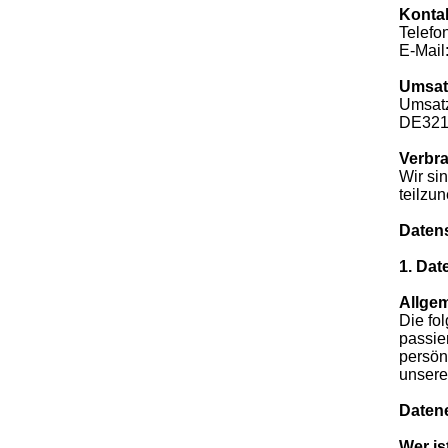
Konta
Telefo
E-Mail
Umsat
Umsatz
DE321
Verbra
Wir sin
teilzu
Daten
1. Dat
Allge
Die fo
passie
persön
unsere
Datene
Wer is